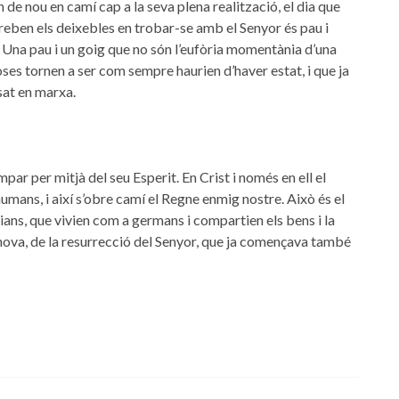
n de nou en camí cap a la seva plena realització, el dia que
e reben els deixebles en trobar-se amb el Senyor és pau i
 Una pau i un goig que no són l’eufòria momentània d’una
ses tornen a ser com sempre haurien d’haver estat, i que ja
sat en marxa.
par per mitjà del seu Esperit. En Crist i només en ell el
 humans, i així s’obre camí el Regne enmig nostre. Això és el
ans, que vivien com a germans i compartien els bens i la
 nova, de la resurrecció del Senyor, que ja començava també