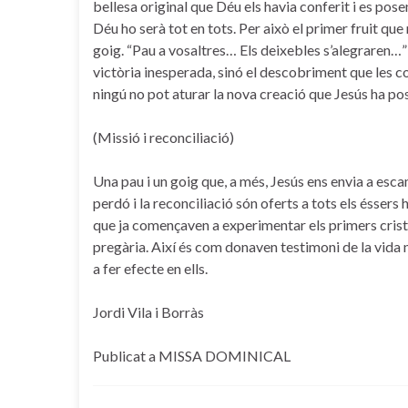
bellesa original que Déu els havia conferit i es pose
Déu ho serà tot en tots. Per això el primer fruit qu
goig. “Pau a vosaltres… Els deixebles s’alegraren…”
victòria inesperada, sinó el descobriment que les co
ningú no pot aturar la nova creació que Jesús ha po
(Missió i reconciliació)
Una pau i un goig que, a més, Jesús ens envia a escam
perdó i la reconciliació són oferts a tots els éssers
que ja començaven a experimentar els primers cristi
pregària. Així és com donaven testimoni de la vida
a fer efecte en ells.
Jordi Vila i Borràs
Publicat a MISSA DOMINICAL