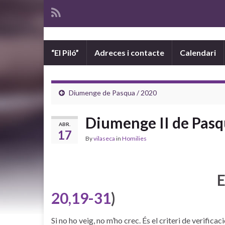
“El Piló”
Adreces i contacte
Calendari
Diumenge de Pasqua / 2020
Diumenge II de Pasq
ABR.
17
By
vilaseca
in
Homilies
E
20,19-31
)
Si no ho veig, no m’ho crec. És el criteri de verifica