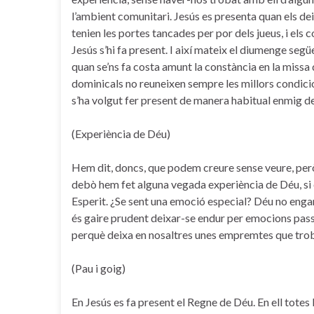
l’ambient comunitari. Jesús es presenta quan els dei
tenien les portes tancades per por dels jueus, i els
Jesús s’hi fa present. I així mateix el diumenge segü
quan se’ns fa costa amunt la constància en la missa
dominicals no reuneixen sempre les millors condici
s’ha volgut fer present de manera habitual enmig de
(Experiència de Déu)
Hem dit, doncs, que podem creure sense veure, per
debò hem fet alguna vegada experiència de Déu, si 
Esperit. ¿Se sent una emoció especial? Déu no eng
és gaire prudent deixar-se endur per emocions pass
perquè deixa en nosaltres unes empremtes que trobe
(Pau i goig)
En Jesús es fa present el Regne de Déu. En ell totes 