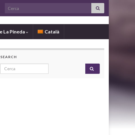
Search for:
de La Pineda
Català
SEARCH
Search for: