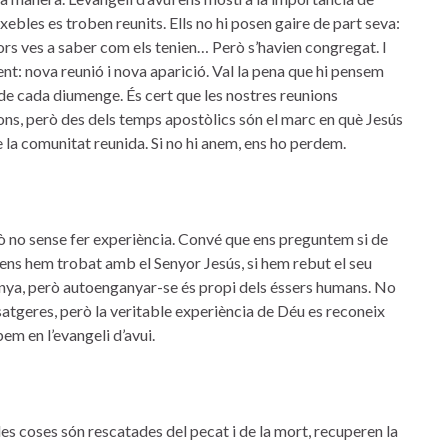
xebles es troben reunits. Ells no hi posen gaire de part seva:
 cors ves a saber com els tenien… Però s’havien congregat. I
ent: nova reunió i nova aparició. Val la pena que hi pensem
 de cada diumenge. És cert que les nostres reunions
ons, però des dels temps apostòlics són el marc en què Jesús
 la comunitat reunida. Si no hi anem, ens ho perdem.
ò no sense fer experiència. Convé que ens preguntem si de
ens hem trobat amb el Senyor Jesús, si hem rebut el seu
anya, però autoenganyar-se és propi dels éssers humans. No
atgeres, però la veritable experiència de Déu es reconeix
m en l’evangeli d’avui.
les coses són rescatades del pecat i de la mort, recuperen la