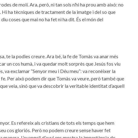
es de molí. Ara, però, ni tan sols n’hi ha prou amb això: no
. Hi ha tècniques de tractament de la imatge i del so que
diu coses que mai no ha fet ni ha dit. És el món del
a, te la podies creure. Ara bé, la fe de Tomàs va anar més
ocar un cos humà, i va quedar molt sorprès que Jesús fos viu
és, va exclamar “Senyor meu i Déu meu”: va reconèixer la
e de fe. Per això podem dir que Tomàs va veure, però també que
ue veia, sinó que va descobrir la veritable identitat d’aquell
Senyor. Es refereix als cristians de tots els temps que hem
l seu cos gloriós. Però no podem creure sense haver fet
a manera. L’evangeli d’avui ens mostra la importància de