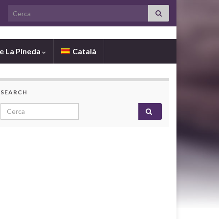
Search for:
de La Pineda
Català
SEARCH
Search for: