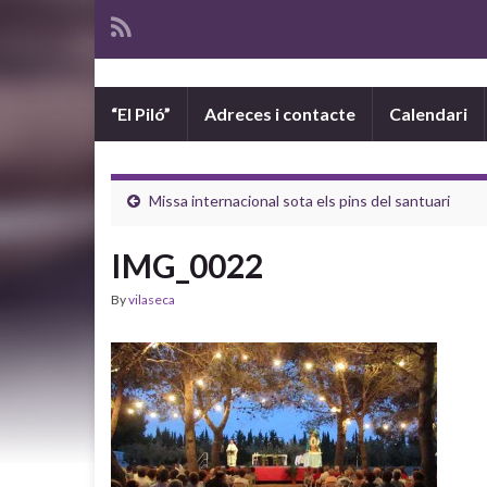
“El Piló”
Adreces i contacte
Calendari
Missa internacional sota els pins del santuari
IMG_0022
By
vilaseca