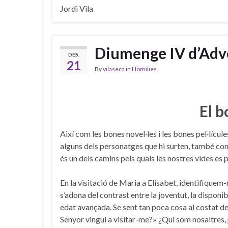
Jordi Vila
Diumenge IV d’Adve
DES.
21
By
vilaseca
in
Homilies
El b
Així com les bones novel·les i les bones pel·líc
alguns dels personatges que hi surten, també con
és un dels camins pels quals les nostres vides es 
En la visitació de Maria a Elisabet, identifiquem
s’adona del contrast entre la joventut, la disponibi
edat avançada. Se sent tan poca cosa al costat d
Senyor vingui a visitar-me?» ¿Qui som nosaltres, 