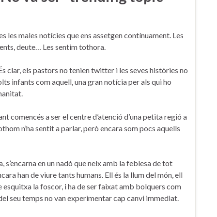
otes les males notícies que ens assetgen contínuament. Les
ents, deute… Les sentim tothora.
s clar, els pastors no tenien twitter i les seves històries no
lts infants com aquell, una gran notícia per als qui ho
manitat.
nt comencés a ser el centre d’atenció d’una petita regió a
 tothom n’ha sentit a parlar, però encara som pocs aquells
, s’encarna en un nadó que neix amb la feblesa de tot
ncara han de viure tants humans. Ell és la llum del món, ell
ue esquitxa la foscor, i ha de ser faixat amb bolquers com
ent del seu temps no van experimentar cap canvi immediat.