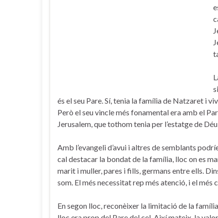
e
c
J
J
t
L
s
és el seu Pare. Sí, tenia la família de Natzaret i v
Però el seu vincle més fonamental era amb el Pare d
Jerusalem, que tothom tenia per l’estatge de Déu a
Amb l’evangeli d’avui i altres de semblants podríe
cal destacar la bondat de la família, lloc on es m
marit i muller, pares i fills, germans entre ells. 
som. El més necessitat rep més atenció, i el més c
En segon lloc, reconèixer la limitació de la famíl
lloc era prop del Pare del cel. Així mateix, la val