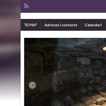
“El Piló”
Adreces i contacte
Calendari
Previous