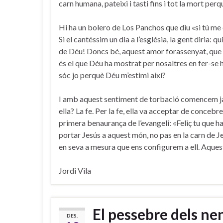
carn humana, pateixi i tasti fins i tot la mort pe
Hi ha un bolero de Los Panchos que diu «si tú me 
Si el cantéssim un dia a l’església, la gent diria:
de Déu! Doncs bé, aquest amor forassenyat, que m
és el que Déu ha mostrat per nosaltres en fer-se
sóc jo perquè Déu m’estimi així?
I amb aquest sentiment de torbació comencem j
ella? La fe. Per la fe, ella va acceptar de concebre
primera benaurança de l’evangeli: «Feliç tu que h
portar Jesús a aquest món, no pas en la carn de Je
en seva a mesura que ens configurem a ell. Aquest 
Jordi Vila
El pessebre dels nen
DES.