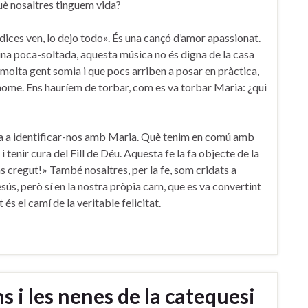
rquè nosaltres tinguem vida?
dices ven, lo dejo todo». És una cançó d’amor apassionat.
 quina poca-soltada, aquesta música no és digna de la casa
olta gent somia i que pocs arriben a posar en pràctica,
 home. Ens hauríem de torbar, com es va torbar Maria: ¿qui
a a identificar-nos amb Maria. Què tenim en comú amb
 i tenir cura del Fill de Déu. Aquesta fe la fa objecte de la
as cregut!» També nosaltres, per la fe, som cridats a
sús, però sí en la nostra pròpia carn, que es va convertint
és el camí de la veritable felicitat.
s i les nenes de la catequesi