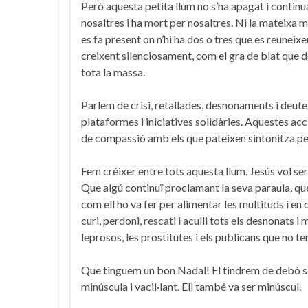
Però aquesta petita llum no s’ha apagat i continu
nosaltres i ha mort per nosaltres. Ni la mateixa mo
es fa present on n’hi ha dos o tres que es reuneix
creixent silenciosament, com el gra de blat que d
tota la massa.
Parlem de crisi, retallades, desnonaments i deut
plataformes i iniciatives solidàries. Aquestes acc
de compassió amb els que pateixen sintonitza pe
Fem créixer entre tots aquesta llum. Jesús vol ser
Que algú continuï proclamant la seva paraula, que 
com ell ho va fer per alimentar les multituds i en
curi, perdoni, rescati i aculli tots els desnonats 
leprosos, les prostitutes i els publicans que no te
Que tinguem un bon Nadal! El tindrem de debò si m
minúscula i vacil·lant. Ell també va ser minúscul.