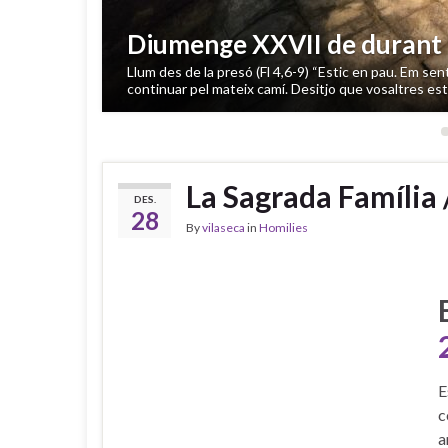
Diumenge XXVII de durant l
Llum des de la presó (Fl 4,6-9) “Estic en pau. Em sento
continuar pel mateix camí. Desitjo que vosaltres es
La Sagrada Família 
DES.
28
By
vilaseca
in
Homilies
E
c
a