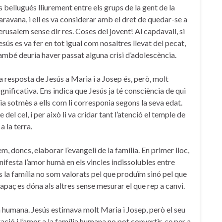
s bellugués lliurement entre els grups de la gent de la
aravana, i ell es va considerar amb el dret de quedar-se a
erusalem sense dir res. Coses del jovent! Al capdavall, si
esús es va fer en tot igual com nosaltres llevat del pecat,
ambé deuria haver passat alguna crisi d’adolescència.
a resposta de Jesús a Maria i a Josep és, però, molt
ignificativa. Ens indica que Jesús ja té consciència de qui
ivia sotmès a ells com li corresponia segons la seva edat.
el cel, i per això li va cridar tant l’atenció el temple de
 la terra.
m, doncs, elaborar l’evangeli de la família. En primer lloc,
anifesta l’amor humà en els vincles indissolubles entre
Dins la família no som valorats pel que produïm sinó pel que
apaç es dóna als altres sense mesurar el que rep a canvi.
ia humana. Jesús estimava molt Maria i Josep, però el seu
oració i l’amor a la família humana no pot convertir-se per a