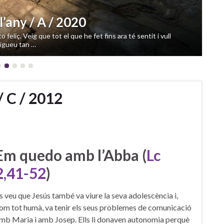
’any / A / 2020
 feliç. Veig que tot el que he fet fins ara té sentit i vull
tigueu tan …
/ C / 2012
Em quedo amb l’Abba (
Lc
2,41-52
)
s veu que Jesús també va viure la seva adolescència i,
om tot humà, va tenir els seus problemes de comunicació
mb Maria i amb Josep. Ells li donaven autonomia perquè