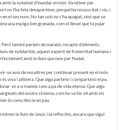
a amb la voluntat d’inundar el món. Va néixer per
rt no l’ha feta desaparèixer, perquè ha ressuscitat i viu, i
en en el seu nom. No tan sols no s’ha apagat, sinó que va
óna una espiga ben granada, com el llevat que fa pujar
e. Però també parlem de marató, recapte d’aliments,
ions de solidaritat, aquest esperit de fraternitat humana i
rfectament amb la llum que neix per Nadal.
vir-se avui de nosaltres per continuar present en el món.
és viva i allibera. Que algú parteixi i comparteixi el pa,
 donar-se a si mateix com a pa de vida eterna. Que algú
i marginats del nostre sistema, com ho va fer ell amb els
nien la consciència en pau.
irem la llum de Jesús i la reflectim, encara que sigui