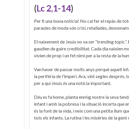
(
Lc 2,1-14
)
Per fi una bona notícia! No cal fer el repàs de t
paraules de moda són crisi, retallades, desnonam
El naixement de Jesús no va ser “trending topic”. É
gaudien de gaire credibilitat. Cada dia naixien mo
vivien de prop i un fet nimi per a la resta de la hu
Van haver de passar molts anys perquè aquell infa
la perifèria de l’imperi. Ara, vint segles després,
per a qui Jesús és una notícia important.
Déu es fa home, planta enmig nostre la seva tenda
infant i amb la pobresa i la situació incerta que e
és la font de la vida, i neix com una petita llum q
tots els infants. La rutina i les misèries de la g