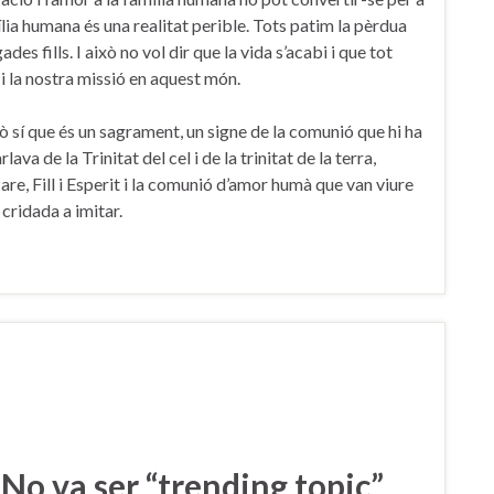
mília humana és una realitat perible. Tots patim la pèrdua
des fills. I això no vol dir que la vida s’acabi i que tot
, i la nostra missió en aquest món.
erò sí que és un sagrament, un signe de la comunió que hi ha
a de la Trinitat del cel i de la trinitat de la terra,
are, Fill i Esperit i la comunió d’amor humà que van viure
 cridada a imitar.
No va ser “trending topic”