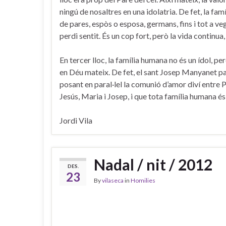
ningú de nosaltres en una idolatria. De fet, la fa
de pares, espòs o esposa, germans, fins i tot a vega
perdi sentit. És un cop fort, però la vida continua
En tercer lloc, la família humana no és un ídol, p
en Déu mateix. De fet, el sant Josep Manyanet parlav
posant en paral·lel la comunió d’amor diví entre P
Jesús, Maria i Josep, i que tota família humana és
Jordi Vila
Nadal / nit / 2012
DES.
23
By
vilaseca
in
Homilies