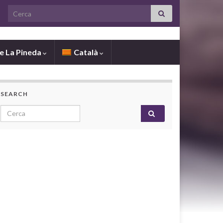
Search for:
de La Pineda
Català
SEARCH
Search for: