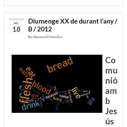
Diumenge XX de durant l’any /
AG.
18
B / 2012
By
vilaseca
in
Homilies
Co
mu
nió
am
b
Jes
ús