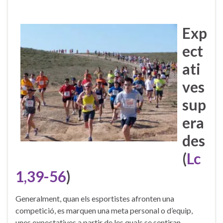
Exp
ect
ati
ves
sup
era
des
(
Lc
1,39-56
)
Generalment, quan els esportistes afronten una
competició, es marquen una meta personal o d’equip,
unes expectatives a partir de les quals se sentiran