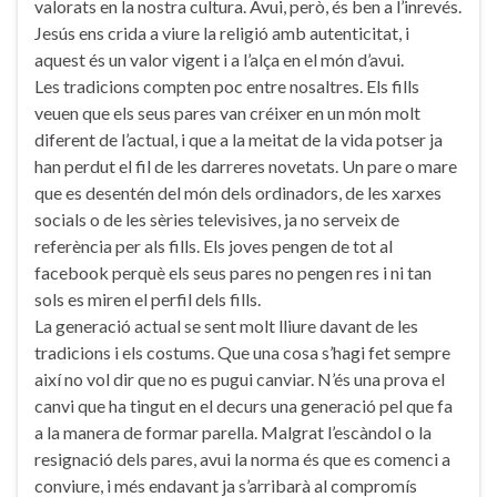
valorats en la nostra cultura. Avui, però, és ben a l’inrevés.
Jesús ens crida a viure la religió amb autenticitat, i
aquest és un valor vigent i a l’alça en el món d’avui.
Les tradicions compten poc entre nosaltres. Els fills
veuen que els seus pares van créixer en un món molt
diferent de l’actual, i que a la meitat de la vida potser ja
han perdut el fil de les darreres novetats. Un pare o mare
que es desentén del món dels ordinadors, de les xarxes
socials o de les sèries televisives, ja no serveix de
referència per als fills. Els joves pengen de tot al
facebook perquè els seus pares no pengen res i ni tan
sols es miren el perfil dels fills.
La generació actual se sent molt lliure davant de les
tradicions i els costums. Que una cosa s’hagi fet sempre
així no vol dir que no es pugui canviar. N’és una prova el
canvi que ha tingut en el decurs una generació pel que fa
a la manera de formar parella. Malgrat l’escàndol o la
resignació dels pares, avui la norma és que es comenci a
conviure, i més endavant ja s’arribarà al compromís