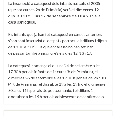
La inscripció a catequesi dels infants nascuts el 2005
(que ara cursen 2n de Primària) serà el
dimecres 12,
dijous 13 i dilluns 17 de setembre de 18 a 20 h
a la
casa parroquial.
Els infants que ja han fet catequesi en cursos anteriors
s’han anat inscrivint al despatx parroquial (dilluns i dijous
de 19.30 a 21 h). Els que encara no ho han fet, han
de passar també a inscriure’s els dies 12, 13 i 17.
La catequesi comença el dilluns 24 de setembre a les
17.30 h per als infants de 1r curs (3r de Primària), el
dimecres 26 de setembre a les 17.30 h per als de 2n curs
(4rt de Primària), el dissabte 29 a les 19 h o el diumenge
30 a les 11 h per als de postcomunió, i el dilluns 1
d’octubre a les 19 h per als adolescents de confirmació.