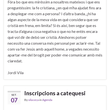
Fóra bo que ens miréssim a nosaltres mateixos i que ens
preguntéssim: la fe cristiana, ¿en què m’ha ajudat fins ara
a desplegar-me com a persona? I d’altra banda, ¿hi ha
algun aspecte de la meva vida en què considera que ser
cristià em frena, em limita? Si és així, ben segur que es
tracta d’alguna cosa negativa o que no he entès encara
què vol dir de debò ser cristià. Aleshores potser
necessito una conversa més personal per aclarir-me. Tal
com va fer Jesús amb aquell home, a vegades necessito
apartar-me del brogit per poder-me comunicar amb més
claredat.
Jordi Vila
Inscripcions a catequesi
SET.
07
By
vilaseca
in
Agenda