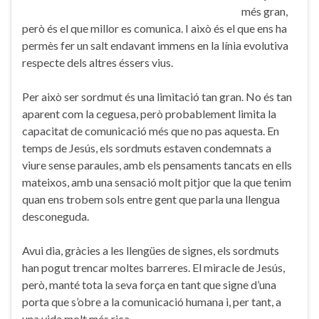
més gran,
però és el que millor es comunica. I això és el que ens ha
permès fer un salt endavant immens en la línia evolutiva
respecte dels altres éssers vius.
Per això ser sordmut és una limitació tan gran. No és tan
aparent com la ceguesa, però probablement limita la
capacitat de comunicació més que no pas aquesta. En
temps de Jesús, els sordmuts estaven condemnats a
viure sense paraules, amb els pensaments tancats en ells
mateixos, amb una sensació molt pitjor que la que tenim
quan ens trobem sols entre gent que parla una llengua
desconeguda.
Avui dia, gràcies a les llengües de signes, els sordmuts
han pogut trencar moltes barreres. El miracle de Jesús,
però, manté tota la seva força en tant que signe d’una
porta que s’obre a la comunicació humana i, per tant, a
una vida molt més rica.