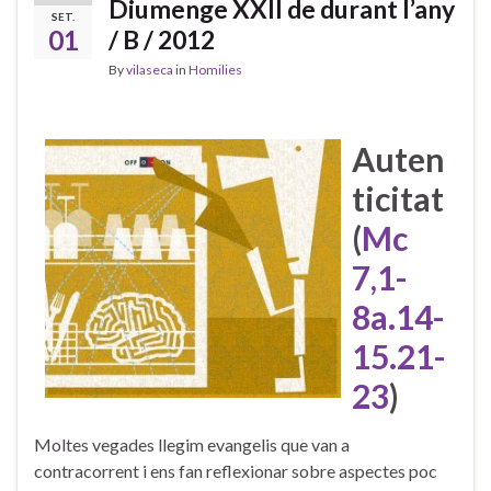
Diumenge XXII de durant l’any
SET.
01
/ B / 2012
By
vilaseca
in
Homilies
Auten
ticitat
(
Mc
7,1-
8a.14-
15.21-
23
)
Moltes vegades llegim evangelis que van a
contracorrent i ens fan reflexionar sobre aspectes poc