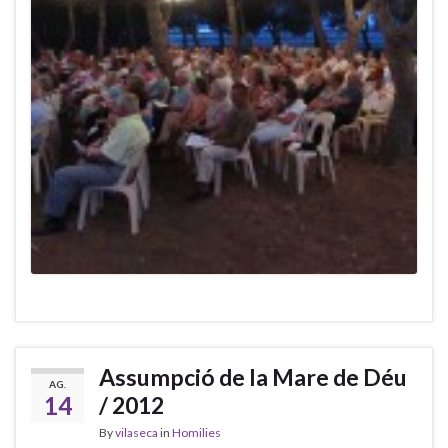
Assumpció de la Mare de Déu
AG.
14
/ 2012
By
vilaseca
in
Homilies