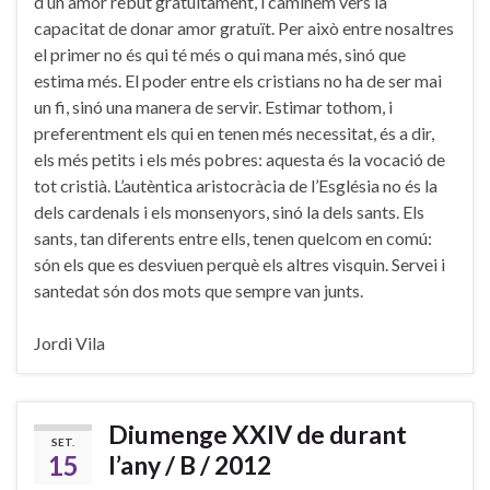
d’un amor rebut gratuïtament, i caminem vers la
capacitat de donar amor gratuït. Per això entre nosaltres
el primer no és qui té més o qui mana més, sinó que
estima més. El poder entre els cristians no ha de ser mai
un fi, sinó una manera de servir. Estimar tothom, i
preferentment els qui en tenen més necessitat, és a dir,
els més petits i els més pobres: aquesta és la vocació de
tot cristià. L’autèntica aristocràcia de l’Església no és la
dels cardenals i els monsenyors, sinó la dels sants. Els
sants, tan diferents entre ells, tenen quelcom en comú:
són els que es desviuen perquè els altres visquin. Servei i
santedat són dos mots que sempre van junts.
Jordi Vila
Diumenge XXIV de durant
SET.
15
l’any / B / 2012