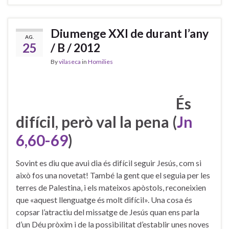
Diumenge XXI de durant l’any
AG.
25
/ B / 2012
By
vilaseca
in
Homilies
És
difícil, però val la pena (
Jn
6,60-69
)
Sovint es diu que avui dia és difícil seguir Jesús, com si
això fos una novetat! També la gent que el seguia per les
terres de Palestina, i els mateixos apòstols, reconeixien
que «aquest llenguatge és molt difícil». Una cosa és
copsar l’atractiu del missatge de Jesús quan ens parla
d’un Déu pròxim i de la possibilitat d’establir unes noves