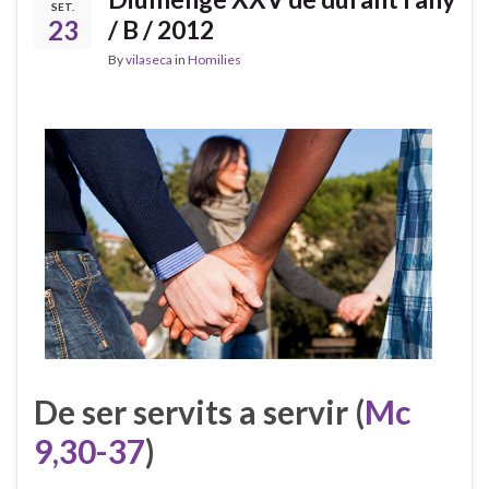
SET.
23
/ B / 2012
By
vilaseca
in
Homilies
De ser servits a servir (
Mc
9,30-37
)