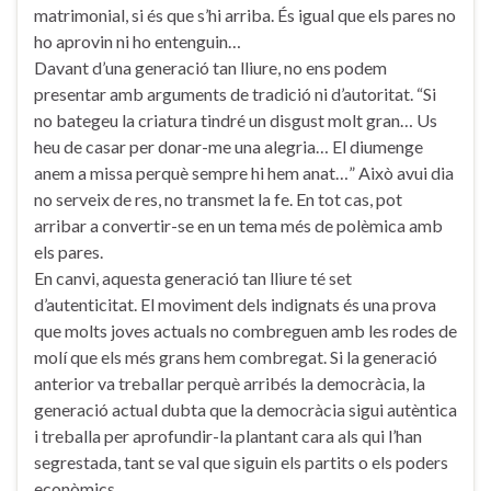
matrimonial, si és que s’hi arriba. És igual que els pares no
ho aprovin ni ho entenguin…
Davant d’una generació tan lliure, no ens podem
presentar amb arguments de tradició ni d’autoritat. “Si
no bategeu la criatura tindré un disgust molt gran… Us
heu de casar per donar-me una alegria… El diumenge
anem a missa perquè sempre hi hem anat…” Això avui dia
no serveix de res, no transmet la fe. En tot cas, pot
arribar a convertir-se en un tema més de polèmica amb
els pares.
En canvi, aquesta generació tan lliure té set
d’autenticitat. El moviment dels indignats és una prova
que molts joves actuals no combreguen amb les rodes de
molí que els més grans hem combregat. Si la generació
anterior va treballar perquè arribés la democràcia, la
generació actual dubta que la democràcia sigui autèntica
i treballa per aprofundir-la plantant cara als qui l’han
segrestada, tant se val que siguin els partits o els poders
econòmics.