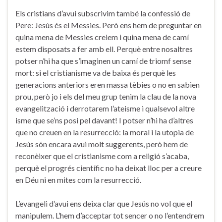
Els cristians d’avui subscrivim també la confessió de
Pere: Jesús és el Messies. Però ens hem de preguntar en
quina mena de Messies creiem i quina mena de camí
estem disposats a fer amb ell. Perquè entre nosaltres
potser n’hi ha que s’imaginen un camí de triomf sense
mort: si el cristianisme va de baixa és perquè les
generacions anteriors eren massa tèbies o no en sabien
prou, però jo i els del meu grup tenim la clau de la nova
evangelització i derrotarem l’ateisme i qualsevol altre
isme que se’ns posi pel davant! I potser n’hi ha d’altres
que no creuen en la resurrecció: la moral i la utopia de
Jesús són encara avui molt suggerents, però hem de
reconèixer que el cristianisme com a religió s’acaba,
perquè el progrés científic no ha deixat lloc per a creure
en Déu ni en mites com la resurrecció.
L’evangeli d’avui ens deixa clar que Jesús no vol que el
manipulem. L’hem d’acceptar tot sencer o no l’entendrem