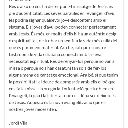
Res d’això no ens ha de fer por. El missatge de Jesús és
ple d’autenticitat. Les seves paraules en l’evangeli d’avui
les podria signar qualsevol jove descontent amb el
sistema. Els joves d’avui poden connectar perfectament
amb Jesús. És més, en molts d’ells hi ha un autèntic desig
d’espiritualitat, de trobar un sentit a la vida més enllà del
que és purament material. Ara bé, cal que el nostre
testimoni de vida cristiana connecti amb la seva
necessitat espiritual. Res de renyar-los perquè no van a
missa o perquè no s’han casat, ni tan sols de fer-los
alguna mena de xantatge emocional. Ara bé, sí que tenim
la possibilitat i el deure de compartir amb ells el bé que
ens fa la missa i la pregària, l’orientació que trobem en
l’evangeli, la pau i la llibertat que ens dóna ser deixebles
de Jesús. Aquesta és la nova evangelització que els
nostres joves necessiten.
Jordi Vila