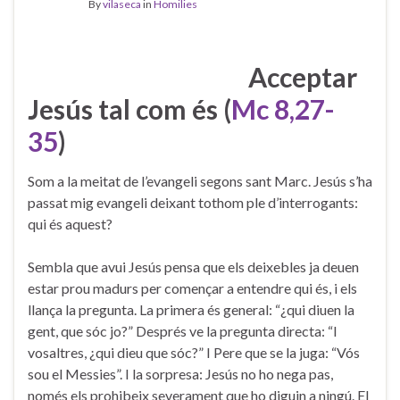
By
vilaseca
in
Homilies
Acceptar
Jesús tal com és (
Mc 8,27-
35
)
Som a la meitat de l’evangeli segons sant Marc. Jesús s’ha
passat mig evangeli deixant tothom ple d’interrogants:
qui és aquest?
Sembla que avui Jesús pensa que els deixebles ja deuen
estar prou madurs per començar a entendre qui és, i els
llança la pregunta. La primera és general: “¿qui diuen la
gent, que sóc jo?” Després ve la pregunta directa: “I
vosaltres, ¿qui dieu que sóc?” I Pere que se la juga: “Vós
sou el Messies”. I la sorpresa: Jesús no ho nega pas,
només els prohibeix severament que ho diguin a ningú. El