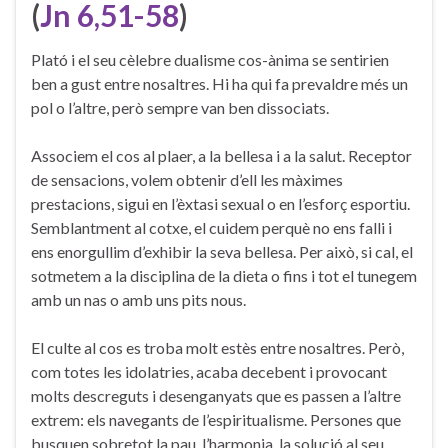
(
Jn 6,51-58
)
Plató i el seu cèlebre dualisme cos-ànima se sentirien
ben a gust entre nosaltres. Hi ha qui fa prevaldre més un
pol o l’altre, però sempre van ben dissociats.
Associem el cos al plaer, a la bellesa i a la salut. Receptor
de sensacions, volem obtenir d’ell les màximes
prestacions, sigui en l’èxtasi sexual o en l’esforç esportiu.
Semblantment al cotxe, el cuidem perquè no ens falli i
ens enorgullim d’exhibir la seva bellesa. Per això, si cal, el
sotmetem a la disciplina de la dieta o fins i tot el tunegem
amb un nas o amb uns pits nous.
El culte al cos es troba molt estès entre nosaltres. Però,
com totes les idolatries, acaba decebent i provocant
molts descreguts i desenganyats que es passen a l’altre
extrem: els navegants de l’espiritualisme. Persones que
busquen sobretot la pau, l’harmonia, la solució al seu