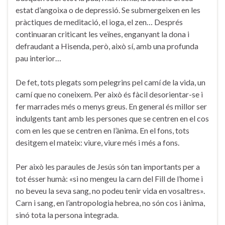
estat d’angoixa o de depressió. Se submergeixen en les
pràctiques de meditació, el ioga, el zen… Després
continuaran criticant les veïnes, enganyant la dona i
defraudant a Hisenda, però, això sí, amb una profunda
pau interior…
De fet, tots plegats som pelegrins pel camí de la vida, un
camí que no coneixem. Per això és fàcil desorientar-se i
fer marrades més o menys greus. En general és millor ser
indulgents tant amb les persones que se centren en el cos
com en les que se centren en l’ànima. En el fons, tots
desitgem el mateix: viure, viure més i més a fons.
Per això les paraules de Jesús són tan importants per a
tot ésser humà: «si no mengeu la carn del Fill de l’home i
no beveu la seva sang, no podeu tenir vida en vosaltres».
Carn i sang, en l’antropologia hebrea, no són cos i ànima,
sinó tota la persona integrada.