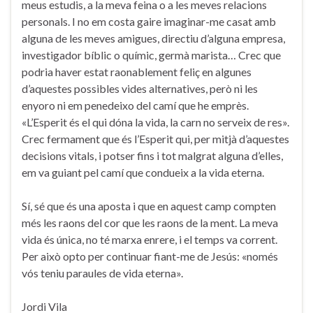
meus estudis, a la meva feina o a les meves relacions
personals. I no em costa gaire imaginar-me casat amb
alguna de les meves amigues, directiu d’alguna empresa,
investigador bíblic o químic, germà marista… Crec que
podria haver estat raonablement feliç en algunes
d’aquestes possibles vides alternatives, però ni les
enyoro ni em penedeixo del camí que he emprès.
«L’Esperit és el qui dóna la vida, la carn no serveix de res».
Crec fermament que és l’Esperit qui, per mitjà d’aquestes
decisions vitals, i potser fins i tot malgrat alguna d’elles,
em va guiant pel camí que condueix a la vida eterna.
Sí, sé que és una aposta i que en aquest camp compten
més les raons del cor que les raons de la ment. La meva
vida és única, no té marxa enrere, i el temps va corrent.
Per això opto per continuar fiant-me de Jesús: «només
vós teniu paraules de vida eterna».
Jordi Vila