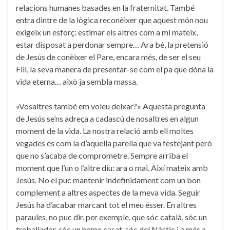
relacions humanes basades en la fraternitat. També
entra dintre de la lògica reconèixer que aquest món nou
exigeix un esforç: estimar els altres com a mi mateix,
estar disposat a perdonar sempre… Ara bé, la pretensió
de Jesús de conèixer el Pare, encara més, de ser el seu
Fill, la seva manera de presentar-se com el pa que dóna la
vida eterna… això ja sembla massa.
«Vosaltres també em voleu deixar?» Aquesta pregunta
de Jesús se’ns adreça a cadascú de nosaltres en algun
moment de la vida. La nostra relació amb ell moltes
vegades és com la d’aquella parella que va festejant però
que no s’acaba de comprometre. Sempre arriba el
moment que l’un o l’altre diu: ara o mai. Així mateix amb
Jesús. No el puc mantenir indefinidament com un bon
complement a altres aspectes de la meva vida. Seguir
Jesús ha d’acabar marcant tot el meu ésser. En altres
paraules, no puc dir, per exemple, que sóc català, sóc un
treballador, sóc un home casat, sóc del Nàstic i a més a