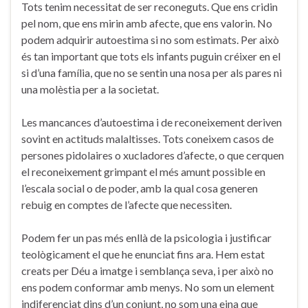
Tots tenim necessitat de ser reconeguts. Que ens cridin
pel nom, que ens mirin amb afecte, que ens valorin. No
podem adquirir autoestima si no som estimats. Per això
és tan important que tots els infants puguin créixer en el
si d’una família, que no se sentin una nosa per als pares ni
una molèstia per a la societat.
Les mancances d’autoestima i de reconeixement deriven
sovint en actituds malaltisses. Tots coneixem casos de
persones pidolaires o xucladores d’afecte, o que cerquen
el reconeixement grimpant el més amunt possible en
l’escala social o de poder, amb la qual cosa generen
rebuig en comptes de l’afecte que necessiten.
Podem fer un pas més enllà de la psicologia i justificar
teològicament el que he enunciat fins ara. Hem estat
creats per Déu a imatge i semblança seva, i per això no
ens podem conformar amb menys. No som un element
indiferenciat dins d’un conjunt, no som una eina que