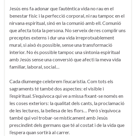
Jesús ens fa adonar que l’autèntica vida no rau en el
benestar físic i la perfecció corporal, ni rau tampoc en el
nirvana espiritual, sinó en la comunió amb ell. Comunió
que afecta tota la persona. No serveix de res complir uns
preceptes externs i dur una vida irreprotxablement
mural, si això és possible, sense una transformació
interior. No és possible tampoc una sintonia espiritual
amb Jesús sense una conversió que afecti la meva vida
familiar, laboral, social…
Cada diumenge celebrem l’eucaristia. Com tots els
sagraments té també dos aspectes: el visible i
l’espiritual. S’equivoca qui ve a missa fixant-se només en
les coses exteriors: la qualitat dels cants, la proclamació
de les lectures, la bellesa de les flors… Però s’equivoca
també qui vol trobar-se místicament amb Jesús
prescindint dels germans que té al costat i de la vida que
l’espera quan sortirà al carrer.