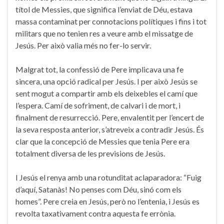
títol de Messies, que significa l’enviat de Déu, estava
massa contaminat per connotacions polítiques i fins i tot
militars que no tenien res a veure amb el missatge de
Jesús. Per això valia més no fer-lo servir.
Malgrat tot, la confessió de Pere implicava una fe
sincera, una opció radical per Jesús. I per això Jesús se
sent mogut a compartir amb els deixebles el camí que
l’espera. Camí de sofriment, de calvari i de mort, i
finalment de resurrecció. Pere, envalentit per l’encert de
la seva resposta anterior, s’atreveix a contradir Jesús. És
clar que la concepció de Messies que tenia Pere era
totalment diversa de les previsions de Jesús.
I Jesús el renya amb una rotunditat aclaparadora: “Fuig
d’aquí, Satanàs! No penses com Déu, sinó com els
homes”. Pere creia en Jesús, però no l’entenia, i Jesús es
revolta taxativament contra aquesta fe errònia.