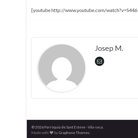
[youtube http://www.youtube.com/watch?v=S44
Josep M.
© 2026 Parròquia de Sant Esteve - Vila-seca.
Made with
by
Graphene Themes
.