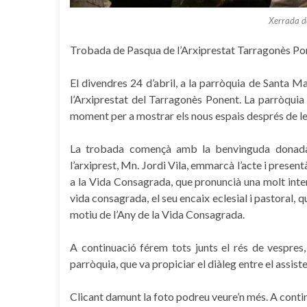
Xerrada d
Trobada de Pasqua de l’Arxiprestat Tarragonès Po
El divendres 24 d’abril, a la parròquia de Santa M
l’Arxiprestat del Tarragonès Ponent. La parròquia s
moment per a mostrar els nous espais després de les
La trobada començà amb la benvinguda donada p
l’arxiprest, Mn. Jordi Vila, emmarcà l’acte i present
a la Vida Consagrada, que pronuncià una molt inter
vida consagrada, el seu encaix eclesial i pastoral, 
motiu de l’Any de la Vida Consagrada.
A continuació férem tots junts el rés de vespres
parròquia, que va propiciar el diàleg entre el assist
Clicant damunt la foto podreu veure’n més. A conti