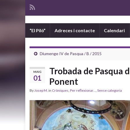
“El Piló”
Adreces i contacte
Calendari
Diumenge IV de Pasqua / B / 2015
Trobada de Pasqua de
MAIG
01
Ponent
By
Josep M.
in
Cròniques
,
Per reflexionar...
,
Sense categoria