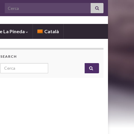
Search for:
de La Pineda
Català
SEARCH
Search for: