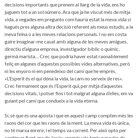
decisions importants que prenem al llarg de la vida, ens ho
juguem tot a un sol número. Ara que ja he viscut més de mitja
vida, a vegades em pregunto com hauria estat la meva vida si
hagués pres alguna altra decisió referent als meus estudis, a la
meva feina o a les meves relacions personals. I no em costa
gaire imaginar-me casat amb alguna de les meves amigues,
directiu d’alguna empresa, investigador bíblic o químic,
germà marista… Crec que podria haver estat raonablement
feliç en algunes d’aquestes possibles vides alternatives, però
ni les enyoro ni em penedeixo del camí que he emprès.
«L’Esperit és el qui dóna la vida, la carn no serveix de res».
Crec fermament que és l’Esperit qui, per mitjà d’aquestes
decisions vitals, i potser fins i tot malgrat alguna d’elles, em va
guiant pel camí que condueix a la vida eterna.
Sí, sé que és una aposta i que en aquest camp compten més les
raons del cor que les raons de la ment. La meva vida és única,
no té marxa enrere, i el temps va corrent. Per això opto per
continuar fiant-me de Jesús: «només vós teniu paraules de