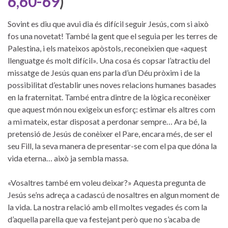
6,60-69
)
Sovint es diu que avui dia és difícil seguir Jesús, com si això
fos una novetat! També la gent que el seguia per les terres de
Palestina, i els mateixos apòstols, reconeixien que «aquest
llenguatge és molt difícil». Una cosa és copsar l’atractiu del
missatge de Jesús quan ens parla d’un Déu pròxim i de la
possibilitat d’establir unes noves relacions humanes basades
en la fraternitat. També entra dintre de la lògica reconèixer
que aquest món nou exigeix un esforç: estimar els altres com
a mi mateix, estar disposat a perdonar sempre… Ara bé, la
pretensió de Jesús de conèixer el Pare, encara més, de ser el
seu Fill, la seva manera de presentar-se com el pa que dóna la
vida eterna… això ja sembla massa.
«Vosaltres també em voleu deixar?» Aquesta pregunta de
Jesús se’ns adreça a cadascú de nosaltres en algun moment de
la vida. La nostra relació amb ell moltes vegades és com la
d’aquella parella que va festejant però que no s’acaba de