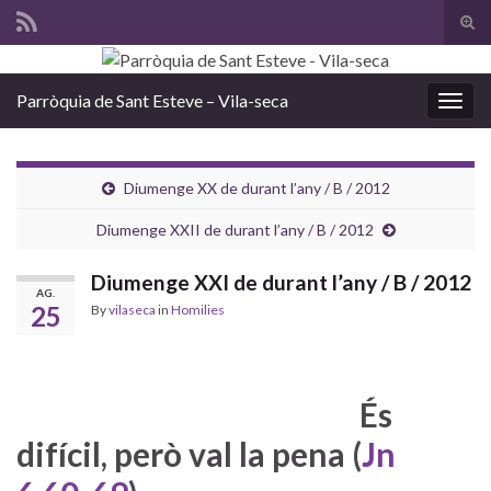
Tog
sear
Search for:
for
Parròquia de Sant Esteve – Vila-seca
Togg
navig
Diumenge XX de durant l’any / B / 2012
Diumenge XXII de durant l’any / B / 2012
Diumenge XXI de durant l’any / B / 2012
AG.
25
By
vilaseca
in
Homilies
És
difícil, però val la pena (
Jn