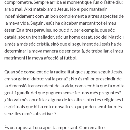
comprometre. Sempre arriba el moment que l’un o l’altre diu:
ara o mai. Així mateix amb Jesús. No el puc mantenir
indefinidament com un bon complement a altres aspectes de
la meva vida. Seguir Jesús ha d’acabar marcant tot el meu
ésser. En altres paraules, no puc dir, per exemple, que sóc
català, sóc un treballador, sóc un home casat, sóc del Nàstic i
a més a més sóc cristià, sinó que el seguiment de Jesús ha de
determinar la meva manera de ser català, de treballar, el meu
matrimoni i la meva afecció al futbol.
Quan sóc conscient de la radicalitat que suposa seguir Jesús,
em sorgeix el dubte: val la pena? ¿No és millor prescindir de
la dimensió transcendent de la vida, com sembla que fa molta
gent, i gaudir del que puguem sense fer-nos més preguntes?
¿No val més aprofitar alguna de les altres ofertes religioses i
espirituals que hi ha entre nosaltres, que poden semblar més
senzilles o més atractives?
És una aposta, i una aposta important. Com en altres