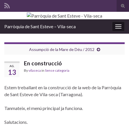
Tog
sear
Search for:
for
Parròquia de Sant Esteve – Vila-seca
Togg
navig
Assumpció de la Mare de Déu / 2012
En construcció
AG.
13
By
vilaseca
in
Sense categoria
Estem treballant en la construcció de la web de la Parròquia
de Sant Esteve de Vila-seca (Tarragona).
Tanmateix, el menú principal ja funciona.
Salutacions.