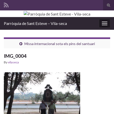
Tog
sear
Search for:
for
Parròquia de Sant Esteve – Vila-seca
Togg
navig
Missa internacional sota els pins del santuari
IMG_0004
By
vilaseca