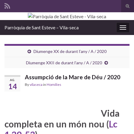
Tog
sear
Search for:
for
Parròquia de Sant Esteve – Vila-seca
Togg
navig
Diumenge XX de durant l’any / A / 2020
Diumenge XXII de durant l’any / A / 2020
Assumpció de la Mare de Déu / 2020
AG.
14
By
vilaseca
in
Homilies
Vida
completa en un món nou (
Lc