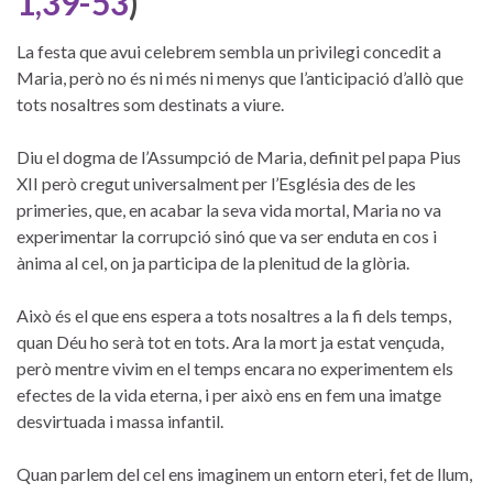
1,39-53
)
La festa que avui celebrem sembla un privilegi concedit a
Maria, però no és ni més ni menys que l’anticipació d’allò que
tots nosaltres som destinats a viure.
Diu el dogma de l’Assumpció de Maria, definit pel papa Pius
XII però cregut universalment per l’Església des de les
primeries, que, en acabar la seva vida mortal, Maria no va
experimentar la corrupció sinó que va ser enduta en cos i
ànima al cel, on ja participa de la plenitud de la glòria.
Això és el que ens espera a tots nosaltres a la fi dels temps,
quan Déu ho serà tot en tots. Ara la mort ja estat vençuda,
però mentre vivim en el temps encara no experimentem els
efectes de la vida eterna, i per això ens en fem una imatge
desvirtuada i massa infantil.
Quan parlem del cel ens imaginem un entorn eteri, fet de llum,