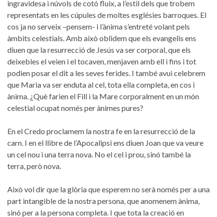
ingravidesa i núvols de cotó fluix, a l’estil dels que trobem
representats en les cúpules de moltes esglésies barroques. El
cos ja no serveix –pensem- i l’ànima s’entreté volant pels
àmbits celestials. Amb això oblidem que els evangelis ens
diuen que la resurrecció de Jesús va ser corporal, que els
deixebles el veien i el tocaven, menjaven amb ell i fins i tot
podien posar el dit a les seves ferides. I també avui celebrem
que Maria va ser enduta al cel, tota ella completa, en cos i
ànima. ¿Què farien el Fill i la Mare corporalment en un món
celestial ocupat només per ànimes pures?
En el Credo proclamem la nostra fe en la resurrecció de la
carn. I en el llibre de l’Apocalipsi ens diuen Joan que va veure
un cel nou i una terra nova. No el cel i prou, sinó també la
terra, però nova.
Això vol dir que la glòria que esperem no serà només per a una
part intangible de la nostra persona, que anomenem ànima,
sinó per a la persona completa. I que tota la creació en