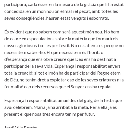
participarà, cada ésser en la mesura de la gràcia que li ha estat
concedida, en un món nou on el mal i el pecat, amb totes les
seves conseqüències, hauran estat vençuts i esborrats.
És evident que no sabem com serà aquest món nou. No hem
de caure en especulacions sobre la matèria que formarà els
cossos gloriosos i coses per l’estil. No en sabem res perquè no
necessitem saber-ho. El que necessitem és l’horitzó
d’esperança que ens obre creure que Déu ens ha destinat a
participar de la seva vida. Esperança i responsabilitat envers
tota la creació: si tot el món ha de participar del Regne etern
de Déu, no tenim dret a explotar cap de les seves criatures ni a
fer malbé cap dels recursos que el Senyor ens ha regalat.
Esperança i responsabilitat amanides del goig de la festa que
avui celebrem. Maria ja ha arribat a la meta. Per a ella ja és
present el que nosaltres encara tenim per futur.
Jordi Vila Borràs