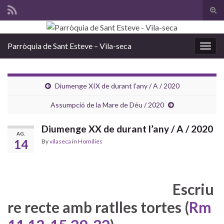
Tog
sear
Search for:
for
Parròquia de Sant Esteve – Vila-seca
Togg
navig
Diumenge XIX de durant l’any / A / 2020
Assumpció de la Mare de Déu / 2020
Diumenge XX de durant l’any / A / 2020
AG.
14
By
vilaseca
in
Homilies
Escriu
re recte amb ratlles tortes (
Rm