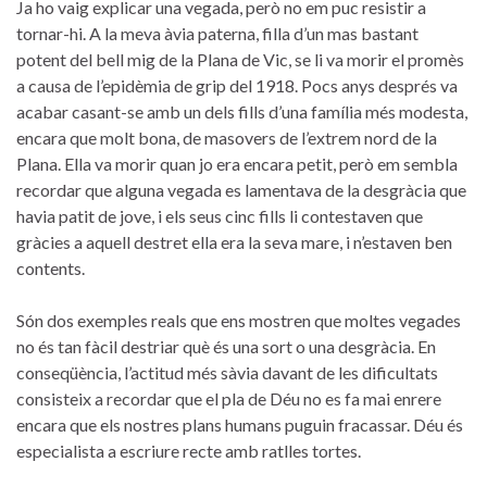
Ja ho vaig explicar una vegada, però no em puc resistir a
tornar-hi. A la meva àvia paterna, filla d’un mas bastant
potent del bell mig de la Plana de Vic, se li va morir el promès
a causa de l’epidèmia de grip del 1918. Pocs anys després va
acabar casant-se amb un dels fills d’una família més modesta,
encara que molt bona, de masovers de l’extrem nord de la
Plana. Ella va morir quan jo era encara petit, però em sembla
recordar que alguna vegada es lamentava de la desgràcia que
havia patit de jove, i els seus cinc fills li contestaven que
gràcies a aquell destret ella era la seva mare, i n’estaven ben
contents.
Són dos exemples reals que ens mostren que moltes vegades
no és tan fàcil destriar què és una sort o una desgràcia. En
conseqüència, l’actitud més sàvia davant de les dificultats
consisteix a recordar que el pla de Déu no es fa mai enrere
encara que els nostres plans humans puguin fracassar. Déu és
especialista a escriure recte amb ratlles tortes.