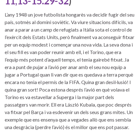
11,13-15.29-32
)
L’any 1948 un jove futbolista hongarès va decidir fugir del seu
país, sotmès al domini soviètic. Va viure situacions difícils, va
anar a parar a un camp de refugiats a Itàlia sota el control de
l’exèrcit dels Estats Units, però finalment va aconseguir fitxar
per un equip modest i començar una nova vida. La seva dona i
el seu fill es van poder reunir amb ell, i el Torino, que era
l’equip més potent d’aquell temps, el tenia gairebé fitxat. Ja
era a punt de pujar a l’avió per anar amb el seu nou equip a
jugar a Portugal quan li van dir que es quedava a terra perquè
encara no tenia el permís de la FIFA. Quina gran desil·lusió! I
quina gran sort! Poca estona després l’avió en què volava el
Torino es va estavellar a Superga i la major part dels
passatgers van morir. Ell era László Kubala, que poc després
va fitxar pel Barça i va esdevenir un dels seus grans mites. Un
exemple que ens ensenya que a vegades allò que ens sembla
una desgràcia (perdre l’avió) és el millor que ens pot passar.