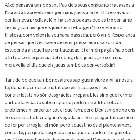
Això pensava també sant Pau dels seus constants fracassos a
l’hora d’atraure els seus germans jueus a la fe. Ell pensava: si
per la meva predicació hi ha tants pagans que es troben amb
Jesús, ¿com és que els jueus em rebutgen? Ho vivia amb
tristesa, com vèiem la setmana passada, però amb l’esperança
de pensar que Déu havia de tenir preparada una sortida
estupenda a aquell aparent atzucac. Si el món pagà s’ha obert
a la fe a conseqüència del rebuig dels jueus, ¿no serà una
meravella el dia que els jueus també es converteixin?
Tant de bo que també nosaltres sapiguem viure així la nostra
fe, donant per descomptat que els fracassos i les
contrarietats no són desgràcies irreparables sinó que formen
part de la vida. Ja sabem que no podem resoldre tots els
problemes ni encertar tot el que fem, però Déu tampoc no ens
ho demana. Potser alguna vegada ens hem preguntat què hem
de fer per arreglar el món, però aquest no és el plantejament
correcte, perquè la resposta seria que no podem fer gairebé
res. El que ens hem de demanar és què vol Déu que jo faci en la